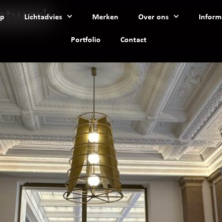
atwerk
p
Lichtadvies
Merken
Over ons
Inform
Portfolio
Contact