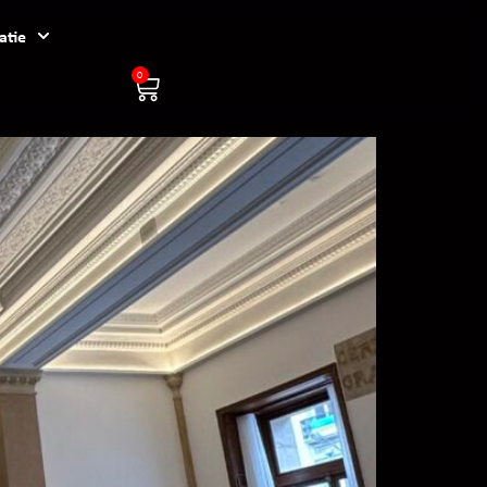
atie
0