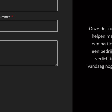
nnummer
Onze deskun
helpen me
een partic
een bedrij
verlicht
vandaag nog