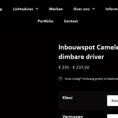
p
Lichtadvies
Merken
Over ons
Inform
Portfolio
Contact
Inbouwspot Cameleo
dimbare driver
€
235
-
€
237,50
Hulp nodig? Ontvang gratis lichtadvie
Kleur
Vermogen