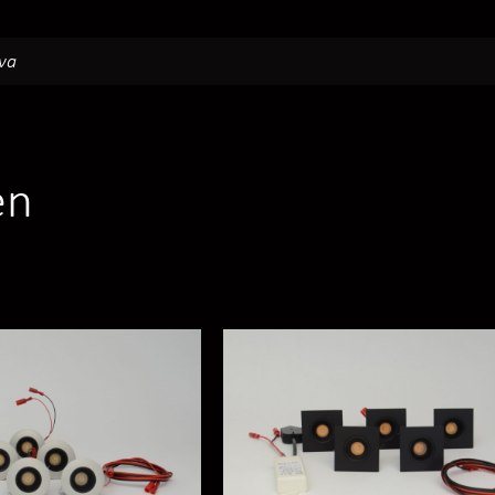
ava
en