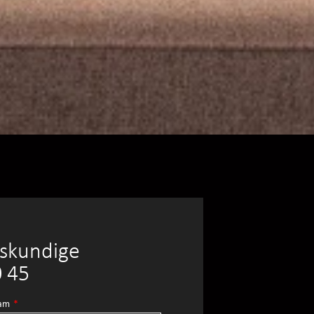
eskundige
0 45
aam