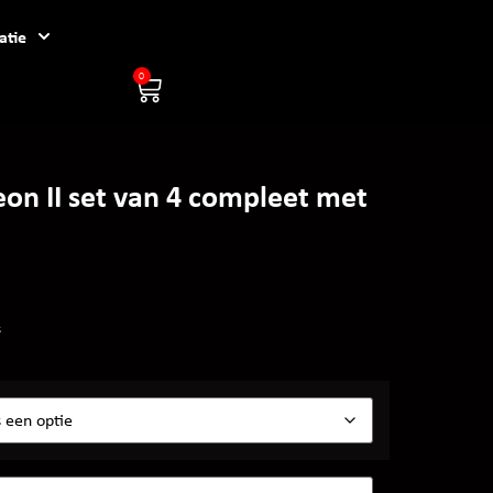
atie
0
n II set van 4 compleet met
s