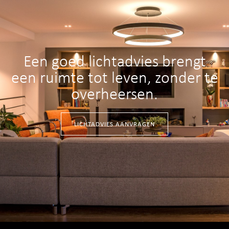
Een goed lichtadvies brengt
een ruimte tot leven, zonder te
overheersen.
LICHTADVIES AANVRAGEN