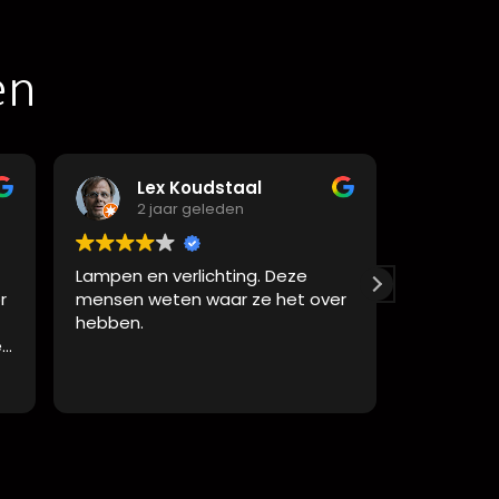
en
Lex Koudstaal
Dic
2 jaar geleden
2 ja
Lampen en verlichting. Deze
Bij Bava he
mensen weten waar ze het over
collectie l
hebben.
alleen dat 
pluim. Een k
gekochte la
Lees verder
tevredenhei
service en 