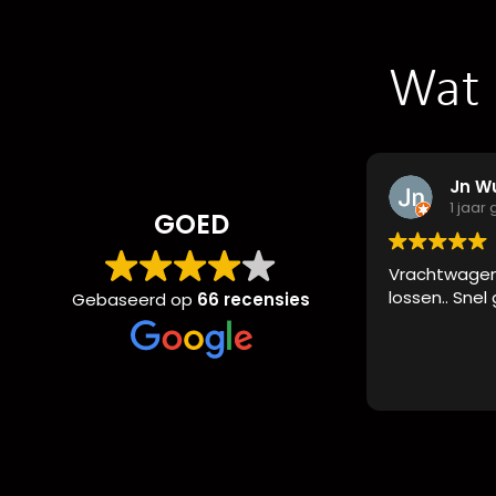
Wat 
Jn Wu
1 jaar g
GOED
Vrachtwagen a
lossen.. Snel g
Gebaseerd op
66 recensies