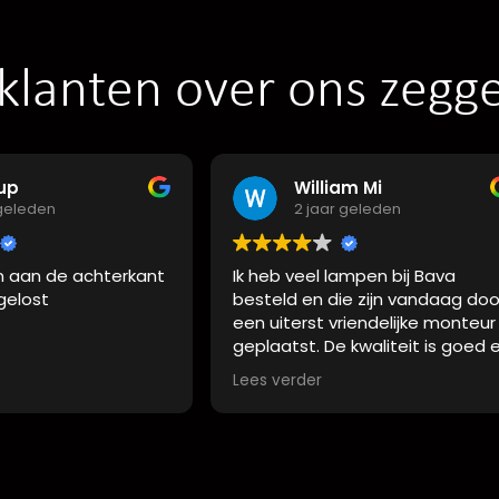
klanten over ons zegg
p
William Mi
eleden
2 jaar geleden
an de achterkant
Ik heb veel lampen bij Bava
elost
besteld en die zijn vandaag door
een uiterst vriendelijke monteur
geplaatst. De kwaliteit is goed en
ze staan mooi in mijn huis. Echt
Lees verder
top. Ik heb goede adviezen
gehad.