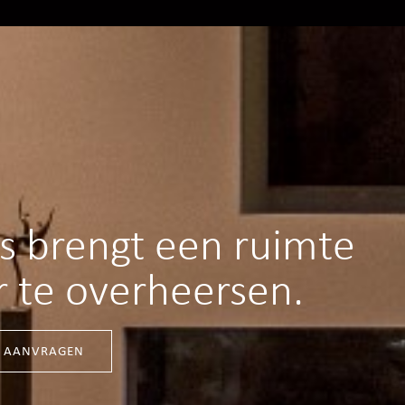
es brengt een ruimte
r te overheersen.
S AANVRAGEN