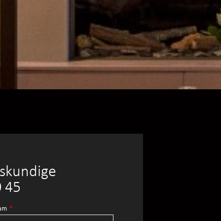
eskundige
0 45
aam