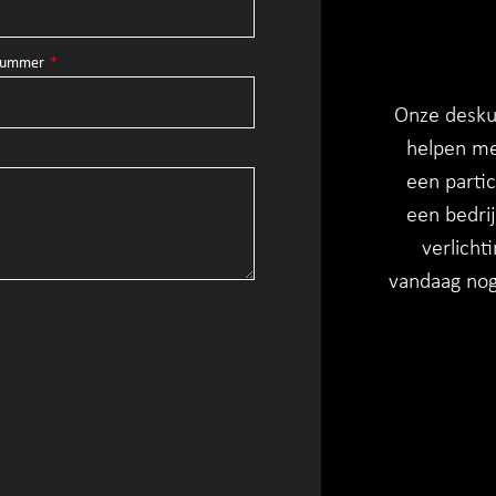
nnummer
Onze deskun
helpen me
een partic
een bedrij
verlicht
vandaag nog