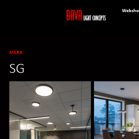
Websho
MERK
SG