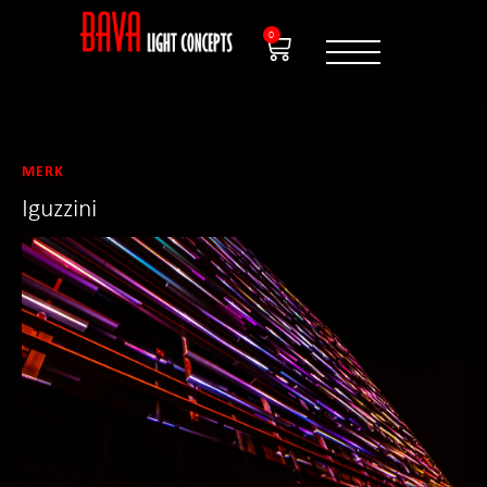
0
MERK
Iguzzini