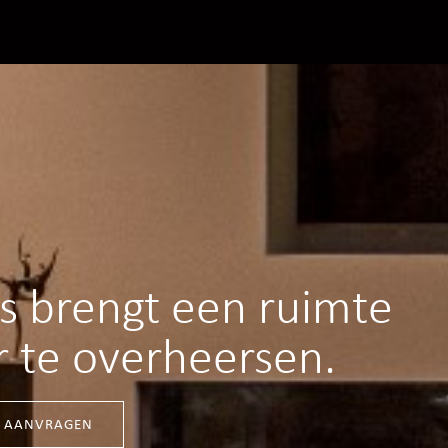
es brengt een ruimte
r te overheersen.
S AANVRAGEN