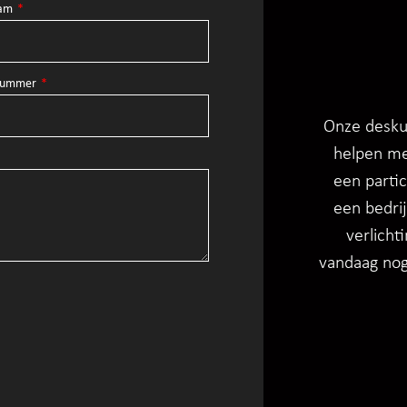
aam
nnummer
Onze deskun
helpen me
een partic
een bedrij
verlicht
vandaag nog