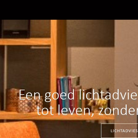
Een goed lichtadvi
tot leven, zonde
LICHTADVIE