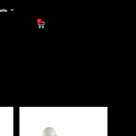
atie
0