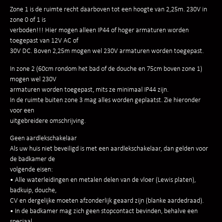
Zone 1 is de ruimte recht daarboven tot een hoogte van 2,25m. 230V in
zone 0 of 1 is
verboden!!! Hier mogen alleen IP44 of hoger armaturen worden
toegepast van 12V AC of
30V DC. Boven 2,25m mogen wel 230V armaturen worden toegepast.
In zone 2 (60cm rondom het bad of de douche en 75cm boven zone 1)
mogen wel 230V
armaturen worden toegepast, mits ze minimaal IP44 zijn.
In de ruimte buiten zone 3 mag alles worden geplaatst. Zie hieronder
voor een
uitgebreidere omschrijving.
Geen aardlekschakelaar
Als uw huis niet beveiligd is met een aardlekschakelaar, dan gelden voor
de badkamer de
volgende eisen:
• Alle waterleidingen en metalen delen van de vloer (Lewis platen),
badkuip, douche,
CV en dergelijke moeten afzonderlijk geaard zijn (blanke aardedraad).
• In de badkamer mag zich geen stopcontact bevinden, behalve een
speciaal