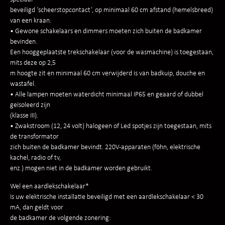
beveiligd ‘scheerstopcontact’, op minimaal 60 cm afstand (hemelsbreed)
van een kraan.
• Gewone schakelaars en dimmers moeten zich buiten de badkamer
bevinden.
Een hooggeplaatste trekschakelaar (voor de wasmachine) is toegestaan,
mits deze op 2,5
m hoogte zit en minimaal 60 cm verwijderd is van badkuip, douche en
wastafel.
• Alle lampen moeten waterdicht minimaal IP65 en geaard of dubbel
geïsoleerd zijn
(klasse III).
• Zwakstroom (12, 24 volt) halogeen of Led spotjes zijn toegestaan, mits
de transformator
zich buiten de badkamer bevindt. 220V-apparaten (föhn, elektrische
kachel, radio of tv,
enz.) mogen niet in de badkamer worden gebruikt.
Wel een aardlekschakelaar*
Is uw elektrische installatie beveiligd met een aardlekschakelaar < 30
mA, dan geldt voor
de badkamer de volgende zonering: