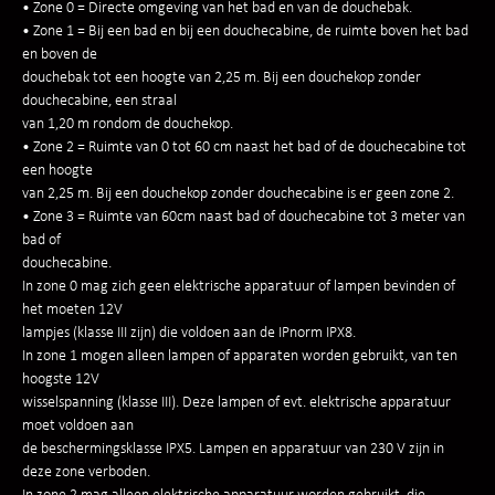
• Zone 0 = Directe omgeving van het bad en van de douchebak.
• Zone 1 = Bij een bad en bij een douchecabine, de ruimte boven het bad
en boven de
douchebak tot een hoogte van 2,25 m. Bij een douchekop zonder
douchecabine, een straal
van 1,20 m rondom de douchekop.
• Zone 2 = Ruimte van 0 tot 60 cm naast het bad of de douchecabine tot
een hoogte
van 2,25 m. Bij een douchekop zonder douchecabine is er geen zone 2.
• Zone 3 = Ruimte van 60cm naast bad of douchecabine tot 3 meter van
bad of
douchecabine.
In zone 0 mag zich geen elektrische apparatuur of lampen bevinden of
het moeten 12V
lampjes (klasse III zijn) die voldoen aan de IPnorm IPX8.
In zone 1 mogen alleen lampen of apparaten worden gebruikt, van ten
hoogste 12V
wisselspanning (klasse III). Deze lampen of evt. elektrische apparatuur
moet voldoen aan
de beschermingsklasse IPX5. Lampen en apparatuur van 230 V zijn in
deze zone verboden.
In zone 2 mag alleen elektrische apparatuur worden gebruikt, die